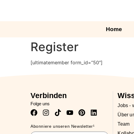
Home
Register
[ultimatemember form_id=”50″]
Verbinden
Wis
Folge uns
Jobs - w
Über u
Team
Abonniere unseren Newsletter¹
Kollabo